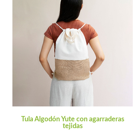
Tula Algodón Yute con agarraderas
tejidas